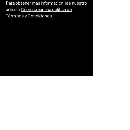
Para obtener más información, lee nuestro
artículo
Cómo crear una política de
Términos y Condiciones
.
Contáctanos
Visítanos en Ramón Carnicer 109,
Providencia, Santiago, Chile
Esquina Rancagua
embrujo@an-better.cl
Email
*
Sí, suscribirme.
*
Subscribirme