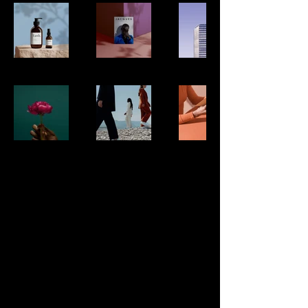
Contáctanos
Visítanos en Ramón Carnicer 109,
Providencia, Santiago, Chile
Esquina Rancagua
embrujo@an-better.cl
Email
*