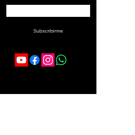
Sí, suscribirme.
*
Subscribirme
Política de Privacidad
Declaración de Accesibilidad
Términos y Condiciones
Política de Reembolso
Providencia, Región Metropolitana, Chile
+56 9 3072 1205